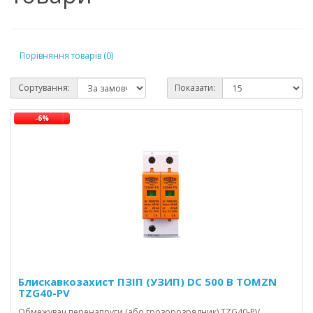
Порівняння товарів (0)
Сортування:
Показати:
-6%
Блискавкозахист ПЗІП (УЗИП) DC 500 В TOMZN
TZG40-PV
Обмежувач перенапруги (або грозорозрядник) TZG40-PV