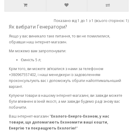
Показано від 1 до 1 з 1 (всього сторінок: 1)
Як вибрати Генератори?
Якщо у вас виникало таке питання, то ви не помилилися,
обравши наш інтернет-магазин.
Ми можемо вам запропонувати:
Ємність 5 л;
Крім того, ви можете зв’язатися з нами за телефоном
+380967557402, і наші менеджери із задоволенням
проконсультують вас і допоможуть обрати найоптимальніший
варіант.
Купуючи товари в нашому інтернет-магазині, ви завжди можете
бути впевнені в їхній якості, а ми завжди будемо раді знову вас
побачити.
Ваш інтернет-магазин "
Еколого-Енерго-Економ, у нас
товари, що допомагають Економити ваші кошти,
Енергію та покращують Екологію!
"