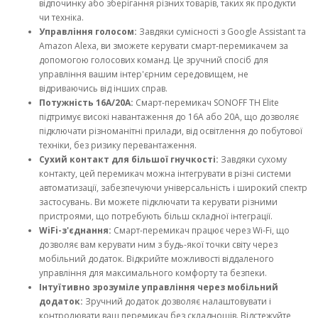
відпочинку або зберігання різних товарів, таких як продукти
чи техніка.
Управління голосом:
Завдяки сумісності з Google Assistant та
Amazon Alexa, ви зможете керувати смарт-перемикачем за
допомогою голосових команд. Це зручний спосіб для
управління вашим інтер'єрним середовищем, не
відриваючись від інших справ.
Потужність 16A/20A:
Смарт-перемикач SONOFF TH Elite
підтримує високі навантаження до 16A або 20A, що дозволяє
підключати різноманітні прилади, від освітлення до побутової
техніки, без ризику перевантаження.
Сухий контакт для більшої гнучкості:
Завдяки сухому
контакту, цей перемикач можна інтегрувати в різні системи
автоматизації, забезпечуючи універсальність і широкий спектр
застосувань. Ви можете підключати та керувати різними
пристроями, що потребують більш складної інтеграції.
WiFi-з'єднання:
Смарт-перемикач працює через Wi-Fi, що
дозволяє вам керувати ним з будь-якої точки світу через
мобільний додаток. Відкрийте можливості віддаленого
управління для максимального комфорту та безпеки.
Інтуїтивно зрозуміле управління через мобільний
додаток:
Зручний додаток дозволяє налаштовувати і
контролювати ваш перемикач без складнощів. Відстежуйте