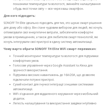
показники температури та вологості, змінюйте налаштування
з будь-якої точки світу — все через ваш смартфон.
Для кого підходить:
SONOFF TH Elite ідеально підходить для тих, хто шукає смарт-рішення
для дому або офісу. Він стане чудовим вибором для людей, які хочуть
оптимізувати свої енергетичні витрати, забезпечити комфортні
умови в приміщеннях, а також для любителів смарт-технологій, які
хочуть інтегрувати свої пристрої в єдину систему автоматизації.
Чому варто обрати SONOFF TH Elite WiFi смарт-перемикач:
Точний моніторинг температури та вологості для підтримки
комфортних умов.
Голосове управління через Google Assistant та Alexa для
зручності використання.
Підтримка високих навантажень до 16A/20A, що дозволяє
підключати потужні пристрої.
Сухий контакт для гнучкої інтеграції з іншими системами
автоматизації.
WiFi-з'єднання для віддаленого керування через мобільний
додаток.
Легкість налаштування та використання завдяки інтуїтивно