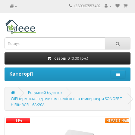
+380967557402
Товарів: 0 (0.00 грн.)
Категорії
Розумний будинок
WiFi термостат з датчиком вологості та температури SONOFF T
H Elite WiFi 16A/20A
-14%
НЕМАЄ В НАЯВНО