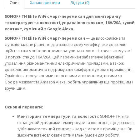
Опис
Характеристики
Відгуки (0)
SONOFF TH Elite WiFi смарт-перемикач для моніторингу
температури та вологості, управління голосом, 16A/20A, сухий
контакт, сумісний з Google Alexa.
SONOFF TH Elite WiFi смарт-перемикач
— це високоякісне та
функціональне рішення для вашого дому чи офісу, яке дозволяє
здійснювати моніторинг температури та вологості в реальному часі.
З потужністю до 16A/20A, цей перемикач забезпечує ефективне
управління різноманітними електричними приладами, а також
дозволяє автоматично підтримувати комфортні умови в приміщенні.
Сумісність з популярними голосовими асистентами, такими як
Google Assistant та Amazon Alexa, робить управління ще простішим і
зручнішим.
Основні переваги:
Моніторинг температури та вологості:
SONOFF TH Elite
оснащений датчиками температури та вологості, що дозволяє
здійснювати точний контроль над кліматом в приміщенні. Ви
зможете встановлювати оптимальні умови для роботи,