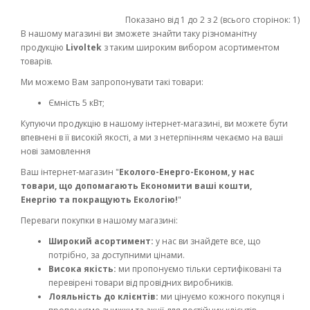
Показано від 1 до 2 з 2 (всього сторінок: 1)
В нашому магазині ви зможете знайти таку різноманітну
продукцію
Livoltek
з таким широким вибором асортиментом
товарів.
Ми можемо Вам запропонувати такі товари:
Ємність 5 кВт;
Купуючи продукцію в нашому інтернет-магазині, ви можете бути
впевнені в її високій якості, а ми з нетерпінням чекаємо на ваші
нові замовлення
Ваш інтернет-магазин "
Еколого-Енерго-Економ, у нас
товари, що допомагають Економити ваші кошти,
Енергію та покращують Екологію!
"
Переваги покупки в нашому магазині:
Широкий асортимент:
у нас ви знайдете все, що
потрібно, за доступними цінами.
Висока якість:
ми пропонуємо тільки сертифіковані та
перевірені товари від провідних виробників.
Лояльність до клієнтів:
ми цінуємо кожного покупця і