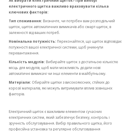
Як вибрати електричний щиток? При виборі
електричного щитка важливо враховувати кілька
ключових факторів:
Тип споживання:
Визначте, чи потрібен вам розподільчий
щиток, щиток автоматичних вимикачів або смарт-щиток, в
залежності від ваших потреб.
Номінальна потужність:
Переконайтеся, що щиток відповідає
потужності вашої електричної системи, щоб уникнути
перевантаження.
Кількість модулів:
Вибирайте щиток з достатньою кількістю
місць для модулів, щоб мати можливість додати нові
автоматичні вимикачі чи інші елементи в майбутньому.
Матеріали:
Обирайте щитки з високоякісних, стійких до
корозії матеріалів, які можуть витримувати вплив зовнішніх
факторів.
Електричний щиток є важливим елементом сучасних
електричних систем, який забезпечує безпеку, контроль і
зручність обслуговування. Вибір правильного щитка, його
професійна установка та регулярне обслуговування