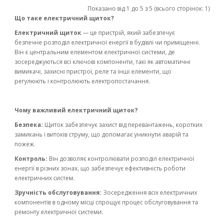
Показано від 1 до 5 з 5 (всього сторінок: 1)
Що таке електричний щиток?
Електричний щиток
— це пристрій, який забезпечує
безпечне розподіл електричної енергії в будівлі чи приміщенні.
Він є центральним елементом електричної системи, де
зосереджуються всі ключові компоненти, такі як автоматичні
вимикачі, захисні пристрої, реле та інші елементи, що
регулюють і контролюють електропостачання.
Чому важливий електричний щиток?
Безпека:
Щиток забезпечує захист від перевантажень, коротких
замикань і витоків струму, що допомагає уникнути аварій та
пожеж.
Контроль:
Він дозволяє контролювати розподіл електричної
енергії в різних зонах, що забезпечує ефективність роботи
електричних систем.
Зручність обслуговування:
Зосередження всіх електричних
компонентів в одному місці спрощує процес обслуговування та
ремонту електричної системи.