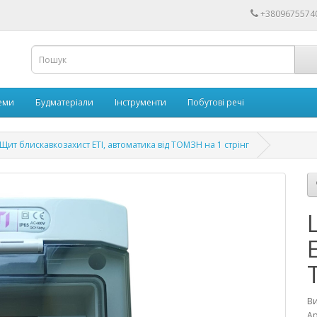
+3809675574
еми
Будматеріали
Інструменти
Побутові речі
Щит блискавкозахист ETI, автоматика від ТОМЗН на 1 стрінг
В
Ар