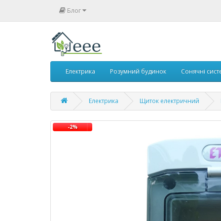
Блог
Електрика
Розумний будинок
Сонячні сист
Електрика
Щиток електричний
-2%