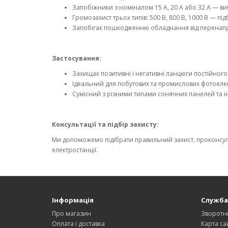
Запобіжники з номіналом 15 А, 20 А або 32 А — ви
Громозахист трьох типів: 500 В, 800 В, 1000 В — 
Запобігає пошкодженню обладнання від перенапруг 
Застосування:
Захищає позитивні і негативні ланцюги постійного 
Ідеальний для побутових та промислових фотоеле
Сумісний з різними типами сонячних панелей та ін
Консультації та підбір захисту:
Ми допоможемо підібрати правильний захист, проконсул
електростанції.
Інформація
Служба
Про магазин
Зворотні
Оплата і доставка
Карта са