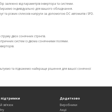
бір залежно від параметрів інвертора та системи.
підбираємо індивідуально для вашого обладнання.
та різких сплесків напруги за допомогою DC автоматів і SPD.
струму двох сонячних стрінгів.
ктричних систем із двома сонячними полями.
верторів.
ьтуємо та підкажемо найкраще рішення для вашої сонячної
 підтримки
Додатково
й зв’язок
Виробники
йту
Акції