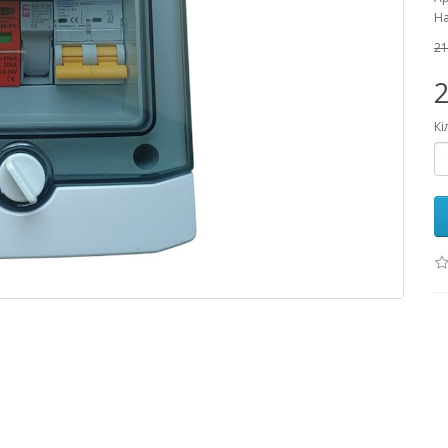
На
21
2
Кі