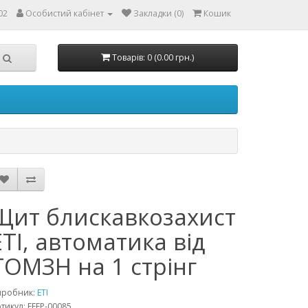
02
Особистий кабінет
Закладки (0)
Кошик
Товарів: 0 (0.00 грн.)
Щит блискавкозахист
ETI, автоматика від
ТОМЗН на 1 стрінг
иробник:
ETI
тикул: EEEP-00085