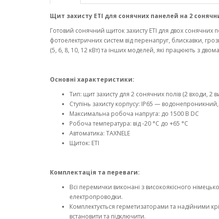
Щит захисту ETI для сонячних панелей на 2 сонячних
Готовий сонячний щиток захисту ETI для двох сонячних п
фотоелектричних систем від перенапруг, блискавки, грози 
(5, 6, 8, 10, 12 кВт) та інших моделей, які працюють з дв
Основні характеристики:
Тип: щит захисту для 2 сонячних полів (2 входи, 2 
Ступінь захисту корпусу: IP65 — водонепроникни
Максимальна робоча напруга: до 1500 В DC
Робоча температура: від -20 °C до +65 °C
Автоматика: TAXNELE
Щиток: ETI
Комплектація та переваги:
Всі перемички виконані з високоякісного німецько
електропроводки.
Комплектується герметизаторами та надійними к
встановити та підключити.