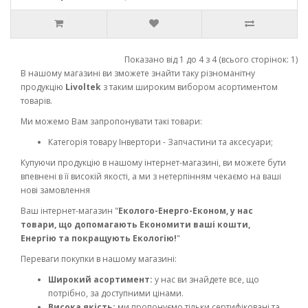
Показано від 1 до 4 з 4 (всього сторінок: 1)
В нашому магазині ви зможете знайти таку різноманітну
продукцію
Livoltek
з таким широким вибором асортиментом
товарів.
Ми можемо Вам запропонувати такі товари:
Категорія товару Інвертори - Запчастини та аксесуари;
Купуючи продукцію в нашому інтернет-магазині, ви можете бути
впевнені в її високій якості, а ми з нетерпінням чекаємо на ваші
нові замовлення
Ваш інтернет-магазин "
Еколого-Енерго-Економ, у нас
товари, що допомагають Економити ваші кошти,
Енергію та покращують Екологію!
"
Переваги покупки в нашому магазині:
Широкий асортимент:
у нас ви знайдете все, що
потрібно, за доступними цінами.
Висока якість:
ми пропонуємо тільки сертифіковані та