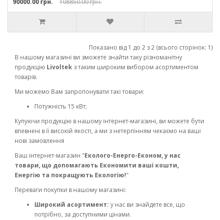
90000.00 грн.
108850.00 грн.
Показано від 1 до 2 з 2 (всього сторінок: 1)
В нашому магазині ви зможете знайти таку різноманітну
продукцію
Livoltek
з таким широким вибором асортиментом
товарів.
Ми можемо Вам запропонувати такі товари:
Потужність 15 кВт;
Купуючи продукцію в нашому інтернет-магазині, ви можете бути
впевнені в її високій якості, а ми з нетерпінням чекаємо на ваші
нові замовлення
Ваш інтернет-магазин "
Еколого-Енерго-Економ, у нас
товари, що допомагають Економити ваші кошти,
Енергію та покращують Екологію!
"
Переваги покупки в нашому магазині:
Широкий асортимент:
у нас ви знайдете все, що
потрібно, за доступними цінами.