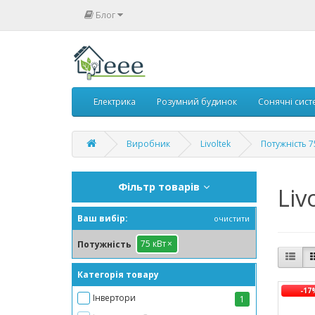
Блог
Електрика
Розумний будинок
Сонячні сист
Виробник
Livoltek
Потужність 7
Фільтр товарів
Liv
Ваш вибір:
очистити
75 кВт
×
Потужність
Категорія товару
-17
Інвертори
1