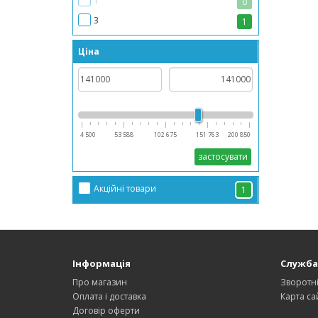
0
45.5 A
0
3
1
100 А
0
Ціна
4 500
53 588
102 675
151 763
200 850
застосувати
Акційні товари
1
Інформація
Служба
Про магазин
Зворотні
Оплата і доставка
Карта са
Договір оферти