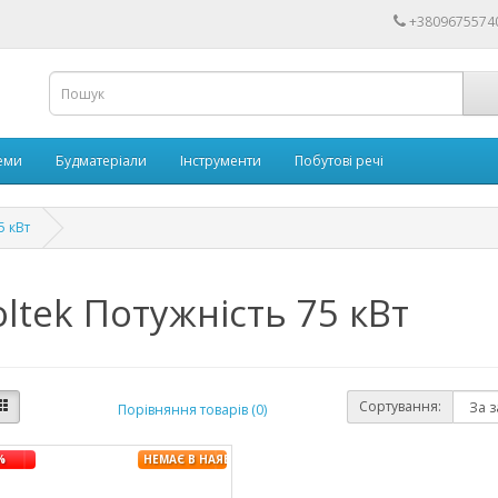
+3809675574
еми
Будматеріали
Інструменти
Побутові речі
5 кВт
oltek Потужність 75 кВт
Сортування:
Порівняння товарів (0)
%
НЕМАЄ В НАЯВНОСТІ