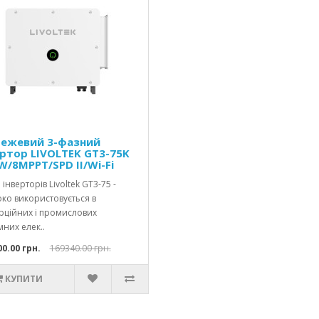
ежевий 3-фазний
ертор LIVOLTEK GT3-75K
W/8MPPT/SPD II/Wi-Fi
 інверторів Livoltek GT3-75 -
ко використовується в
рційних і промислових
них елек..
0.00 грн.
169340.00 грн.
КУПИТИ