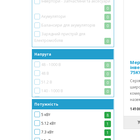
Інвертори - Запчастини та аксесуари
0
Акумулятори
0
Балансири для акумуляторів
0
Зарядний пристрій для
Електромобілів
0
Напруга
Мер
48 - 1000 В
0
інв
75K
48 В
0
Серія
51.2 В
0
широ
140 - 1000 В
0
коме
150~850 В
назем
0
Потужність
150~950 В
0
14100
5 кВт
8
180 - 1000 В
1
5.12 кВт
1
230 В
0
7.3 кВт
1
400 В
0