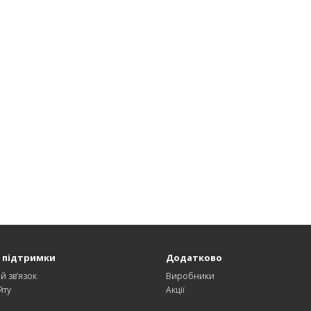
 підтримки
Додатково
й зв’язок
Виробники
йту
Акції