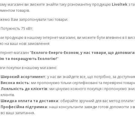
ому магазині ви зможете знайти таку різноманітну продукцію
Livoltek
з т
иментом товарів.
жемо Вам запропонувати такі товари:
Потужність 75 кВт;
и продукцію в нашому інтернет-магазині, ви можете бути впевнені в її висо
мо на ваші нові замовлення
нтернет-магазин "
Еколого-Енерго-Економ, у нас товари, що допомаг
ію та покращують Екологію!
"
аги покупки в нашому магазині:
Широкий асортимент:
у нас ви знайдете все, що потрібно, за доступни
Висока якість:
ми пропонуємо тільки сертифіковані та перевірені товари
Лояльність до клієнтів:
ми цінуємо кожного покупця і пропонуємо знижк
клієнтів.
Швидка оплата та доставка:
обирайте зручний для вас метод оплати
Професійна підтримка:
наші консультанти завжди готові допомогти з ви
всі ваші запитання.