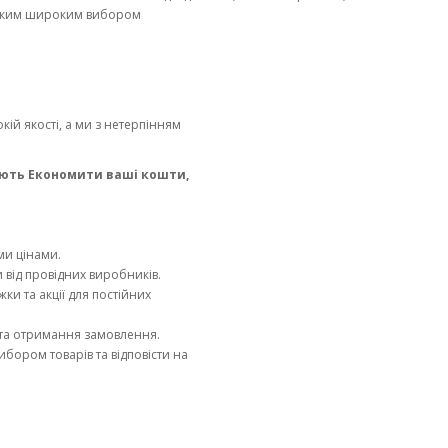
аким широким вибором
кій якості, а ми з нетерпінням
ають Економити ваші кошти,
ми цінами.
 від провідних виробників.
и та акції для постійних
 та отримання замовлення.
бором товарів та відповісти на