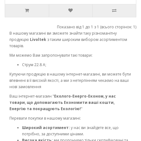
Показано від 1 до 1 з 1 (всього сторінок: 1)
В нашому магазині ви зможете знайти таку різноманітну
продукцію
Livoltek
з таким широким вибором асортиментом
товарів.
Ми можемо Вам запропонувати такі товари:
Струм 22.8 A;
Купуючи продукцію в нашому інтернет-магазині, ви можете бути
впевнені в її високій якості, а ми з нетерпінням чекаємо на ваші
нові замовлення
Ваш інтернет-магазин "
Еколого-Енерго-Економ, у нас
товари, що допомагають Економити ваші кошти,
Енергію та покращують Екологію!
"
Переваги покупки в нашому магазині:
Широкий асортимент:
у нас ви знайдете все, що
потрібно, за доступними цінами.
Висока якість:
ми пропонуємо тільки сертифіковані та