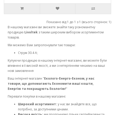
Показано від 1 до 1 з 1 (всього сторінок: 1)
В нашому магазині ви зможете знайти таку різноманітну
продукцію
Livoltek
з таким широким вибором асортиментом
товарів.
Ми можемо Вам запропонувати такі товари:
Струм 30.4 A;
Купуючи продукцію в нашому інтернет-магазині, ви можете бути
впевнені в її високій якості, а ми з нетерпінням чекаємо на ваші
нові замовлення
Ваш інтернет-магазин "
Еколого-Енерго-Економ, у нас
товари, що допомагають Економити ваші кошти,
Енергію та покращують Екологію!
"
Переваги покупки в нашому магазині:
Широкий асортимент:
у нас ви знайдете все, що
потрібно, за доступними цінами.
Висока якість:
ми пропонуємо тільки сертифіковані та