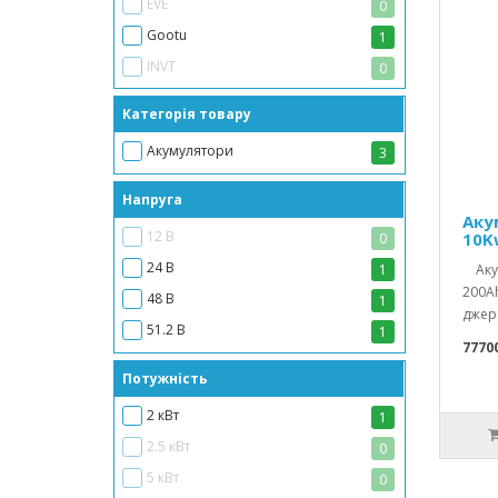
EVE
0
Gootu
1
INVT
0
KSENG
0
Категорія товару
LiitoKala
0
Акумулятори
3
Lithtech
0
Livoltek
0
Напруга
Аку
Manufacturer
2
12 В
10K
0
PowMr
0
24 В
1
Акум
200A
48 В
1
джере
51.2 В
1
77700
Потужність
2 кВт
1
2.5 кВт
0
5 кВт
0