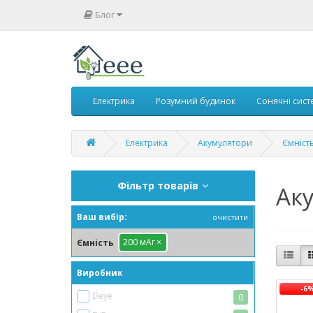
Блог
Електрика
Розумний будинок
Сонячні сист
Електрика
Акумулятори
Ємніст
Фільтр товарів
Ак
Ваш вибір:
очистити
200 мАг
×
Ємність
Виробник
-6
Deye
0