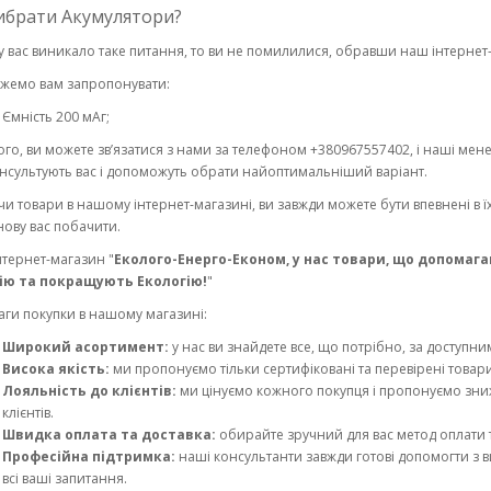
ибрати Акумулятори?
у вас виникало таке питання, то ви не помилилися, обравши наш інтернет
жемо вам запропонувати:
Ємність 200 мАг;
ого, ви можете зв’язатися з нами за телефоном +380967557402, і наші ме
нсультують вас і допоможуть обрати найоптимальніший варіант.
и товари в нашому інтернет-магазині, ви завжди можете бути впевнені в їх
нову вас побачити.
нтернет-магазин "
Еколого-Енерго-Економ, у нас товари, що допомаг
ію та покращують Екологію!
"
аги покупки в нашому магазині:
Широкий асортимент:
у нас ви знайдете все, що потрібно, за доступни
Висока якість:
ми пропонуємо тільки сертифіковані та перевірені товари
Лояльність до клієнтів:
ми цінуємо кожного покупця і пропонуємо знижк
клієнтів.
Швидка оплата та доставка:
обирайте зручний для вас метод оплати
Професійна підтримка:
наші консультанти завжди готові допомогти з ви
всі ваші запитання.