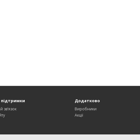
 підтримки
Додатково
й зв’язок
Виробники
йту
Акції