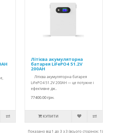
Літієва акумуляторна
0AH
батарея LiFePO4 51.2V
200AH
я
Літієва акумуляторна батарея
е,
LiFePO4 51.2V 200AH — це потужне і
ефективне дж..
77400.00 грн.
КУПИТИ
Показано від 1 до 3 з 3 (всього сторінок: 1)