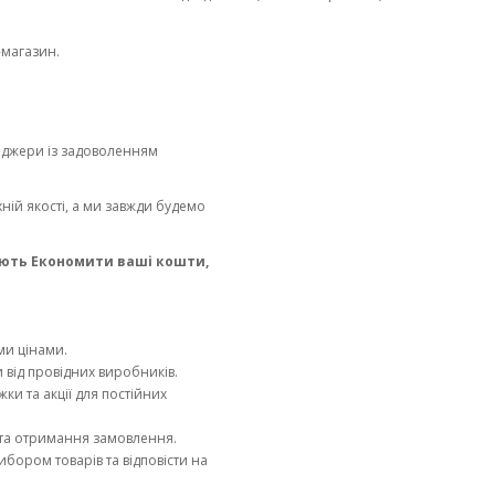
-магазин.
неджери із задоволенням
ній якості, а ми завжди будемо
ають Економити ваші кошти,
ми цінами.
 від провідних виробників.
и та акції для постійних
 та отримання замовлення.
бором товарів та відповісти на