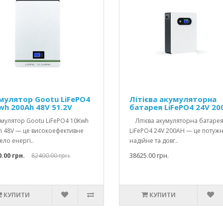
мулятор Gootu LiFePO4
Літієва акумуляторна
wh 200Ah 48V 51.2V
батарея LiFePO4 24V 20
улятор Gootu LiFePO4 10Kwh
Літієва акумуляторна батаре
h 48V — це високоефективне
LiFePO4 24V 200AH — це потужн
ло енергі..
надійне та довг..
.00 грн.
82400.00 грн.
38625.00 грн.
КУПИТИ
КУПИТИ