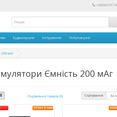
+3809675574
еми
Будматеріали
Інструменти
Побутові речі
ь 200 мАг
умулятори Ємність 200 мАг
Сортування:
Порівняння товарів (0)
%
НЕМАЄ В НАЯВНОСТІ
НЕМ