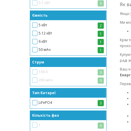
5.1 кВт
0
Як в
5.12 кВт
0
Якщо 
Ємність
6 кВт
0
Ми мо
5 кВт
2
10 кВт
1
5.12 кВт
1
Крім т
6 кВт
1
проко
50 мАч
1
Купуюч
100 А
1
раді з
Струм
100 мАг
3
Ваш і
100 А
0
150 мАг
3
Енерг
280 мАч
0
200 мАг
Перев
896 Вт
1
Тип батареї
5000 мАг
1
LiFePO4
3
Кількість фаз
1
0