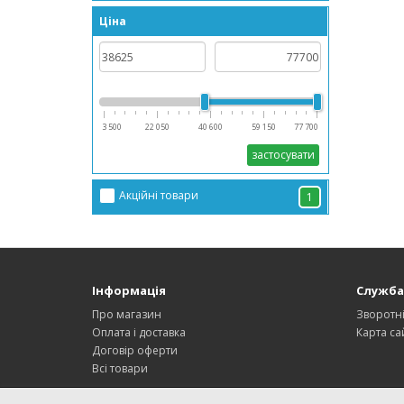
Ціна
3 500
22 050
40 600
59 150
77 700
застосувати
Акційні товари
1
Інформація
Служба
Про магазин
Зворотні
Оплата і доставка
Карта са
Договір оферти
Всі товари