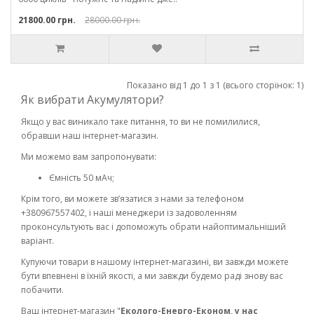
21800.00 грн.
28000.00 грн.
Показано від 1 до 1 з 1 (всього сторінок: 1)
Як вибрати Акумулятори?
Якщо у вас виникало таке питання, то ви не помилилися,
обравши наш інтернет-магазин.
Ми можемо вам запропонувати:
Ємність 50 мАч;
Крім того, ви можете зв’язатися з нами за телефоном
+380967557402, і наші менеджери із задоволенням
проконсультують вас і допоможуть обрати найоптимальніший
варіант.
Купуючи товари в нашому інтернет-магазині, ви завжди можете
бути впевнені в їхній якості, а ми завжди будемо раді знову вас
побачити.
Ваш інтернет-магазин "
Еколого-Енерго-Економ, у нас