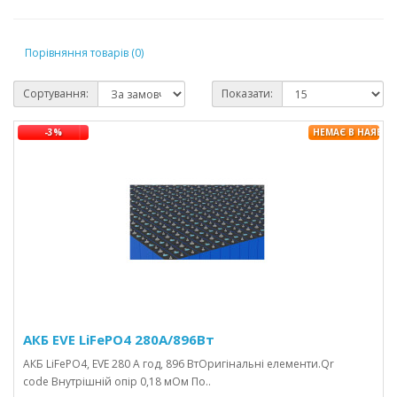
Порівняння товарів (0)
Сортування:
Показати:
-3%
НЕМАЄ В НАЯВНО
АКБ EVE LiFePO4 280А/896Вт
АКБ LiFePO4, EVE 280 А год, 896 ВтОригінальні елементи.Qr
code Внутрішній опір 0,18 мОм По..