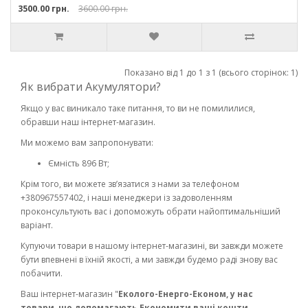
3500.00 грн.
3600.00 грн.
Показано від 1 до 1 з 1 (всього сторінок: 1)
Як вибрати Акумулятори?
Якщо у вас виникало таке питання, то ви не помилилися,
обравши наш інтернет-магазин.
Ми можемо вам запропонувати:
Ємність 896 Вт;
Крім того, ви можете зв’язатися з нами за телефоном
+380967557402, і наші менеджери із задоволенням
проконсультують вас і допоможуть обрати найоптимальніший
варіант.
Купуючи товари в нашому інтернет-магазині, ви завжди можете
бути впевнені в їхній якості, а ми завжди будемо раді знову вас
побачити.
Ваш інтернет-магазин "
Еколого-Енерго-Економ, у нас
товари, що допомагають Економити ваші кошти,