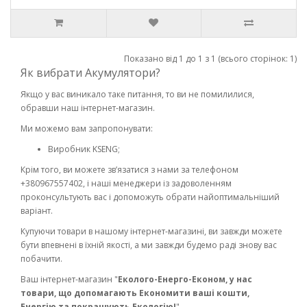
Показано від 1 до 1 з 1 (всього сторінок: 1)
Як вибрати Акумулятори?
Якщо у вас виникало таке питання, то ви не помилилися,
обравши наш інтернет-магазин.
Ми можемо вам запропонувати:
Виробник KSENG;
Крім того, ви можете зв’язатися з нами за телефоном
+380967557402, і наші менеджери із задоволенням
проконсультують вас і допоможуть обрати найоптимальніший
варіант.
Купуючи товари в нашому інтернет-магазині, ви завжди можете
бути впевнені в їхній якості, а ми завжди будемо раді знову вас
побачити.
Ваш інтернет-магазин "
Еколого-Енерго-Економ, у нас
товари, що допомагають Економити ваші кошти,
Енергію та покращують Екологію!
"