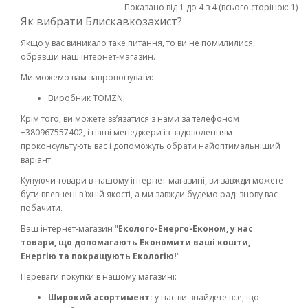
Показано від 1 до 4 з 4 (всього сторінок: 1)
Як вибрати Блискавкозахист?
Якщо у вас виникало таке питання, то ви не помилилися,
обравши наш інтернет-магазин.
Ми можемо вам запропонувати:
Виробник TOMZN;
Крім того, ви можете зв’язатися з нами за телефоном
+380967557402, і наші менеджери із задоволенням
проконсультують вас і допоможуть обрати найоптимальніший
варіант.
Купуючи товари в нашому інтернет-магазині, ви завжди можете
бути впевнені в їхній якості, а ми завжди будемо раді знову вас
побачити.
Ваш інтернет-магазин "
Еколого-Енерго-Економ, у нас
товари, що допомагають Економити ваші кошти,
Енергію та покращують Екологію!
"
Переваги покупки в нашому магазині:
Широкий асортимент:
у нас ви знайдете все, що