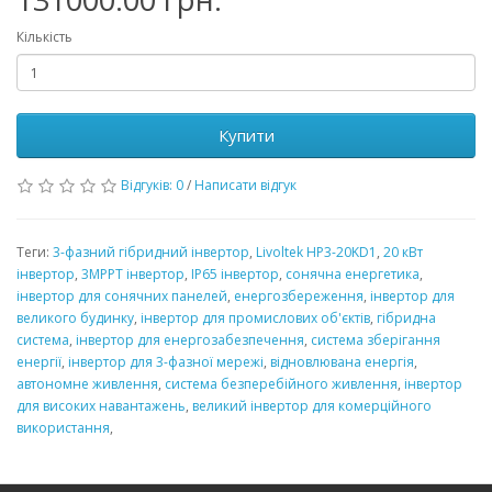
Кількість
Купити
Відгуків: 0
/
Написати відгук
Теги:
3-фазний гібридний інвертор
,
Livoltek HP3-20KD1
,
20 кВт
інвертор
,
3MPPT інвертор
,
IP65 інвертор
,
сонячна енергетика
,
інвертор для сонячних панелей
,
енергозбереження
,
інвертор для
великого будинку
,
інвертор для промислових об'єктів
,
гібридна
система
,
інвертор для енергозабезпечення
,
система зберігання
енергії
,
інвертор для 3-фазної мережі
,
відновлювана енергія
,
автономне живлення
,
система безперебійного живлення
,
інвертор
для високих навантажень
,
великий інвертор для комерційного
використання
,