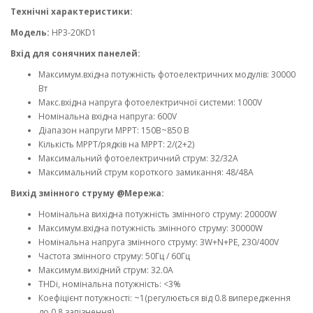
Технічні характеристики:
Модель:
HP3-20KD1
Вхід для сонячних панелей:
Максимум.вхідна потужність фотоелектричних модулів: 30000
Вт
Макс.вхідна напруга фотоелектричної системи: 1000V
Номінальна вхідна напруга: 600V
Діапазон напруги MPPT: 150В~850 В
Кількість MPPT/рядків на MPPT: 2/(2+2)
Максимальний фотоелектричний струм: 32/32A
Максимальний струм короткого замикання: 48/48A
Вихід змінного струму @Мережа:
Номінальна вихідна потужність змінного струму: 20000W
Максимум.вхідна потужність змінного струму: 30000W
Номінальна напруга змінного струму: 3W+N+PE, 230/400V
Частота змінного струму: 50Гц / 60Гц
Максимум.вихідний струм: 32.0A
THDi, номінальна потужність: <3%
Коефіцієнт потужності: ~1(регулюється від 0.8 випередження
до 0.8 запізнення)