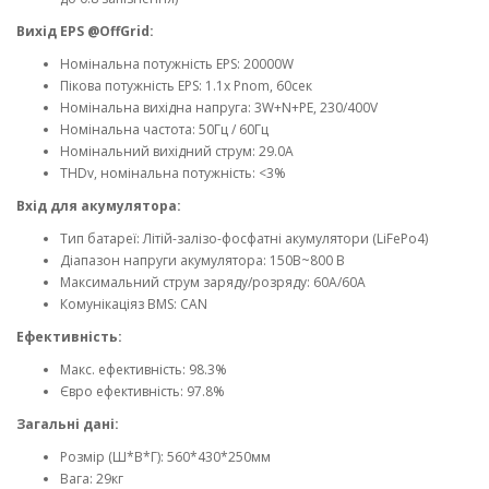
Вихід EPS @OffGrid:
Номінальна потужність EPS: 20000W
Пікова потужність EPS: 1.1x Pnom, 60сек
Номінальна вихідна напруга: 3W+N+PE, 230/400V
Номінальна частота: 50Гц / 60Гц
Номінальний вихідний струм: 29.0A
THDv, номінальна потужність: <3%
Вхід для акумулятора:
Тип батареї: Літій-залізо-фосфатні акумулятори (LiFePo4)
Діапазон напруги акумулятора: 150В~800 В
Максимальний струм заряду/розряду: 60А/60А
Комунікаціяз BMS: CAN
Ефективність:
Макс. ефективність: 98.3%
Євро ефективність: 97.8%
Загальні дані:
Розмір (Ш*В*Г): 560*430*250мм
Вага: 29кг