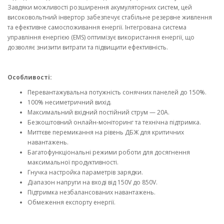
Завдяки можливості розширення акумуляторних систем, цей
високовольтний інвертор забезпечує стабільне резервне живлення
та ефективне самоспоживання енергії. Інтегрована система
управління енергією (EMS) оптимізує використання енергії, що
дозволяє знизити витрати та підвищити ефективність.
Особливості:
Перевантажувальна потужність сонячних панелей до 150%.
100% несиметричний вихід.
Максимальний вхідний постійний струм — 20A.
Безкоштовний онлайн-моніторинг та технічна підтримка.
Миттєве перемикання на рівень ДБЖ для критичних
навантажень.
Багатофункціональні режими роботи для досягнення
максимальної продуктивності.
Гнучка настройка параметрів зарядки.
Діапазон напруги на вході від 150V до 850V.
Підтримка незбалансованих навантажень.
Обмеження експорту енергії.