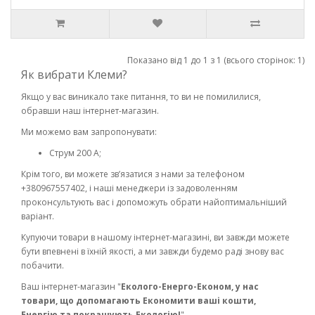
Показано від 1 до 1 з 1 (всього сторінок: 1)
Як вибрати Клеми?
Якщо у вас виникало таке питання, то ви не помилилися,
обравши наш інтернет-магазин.
Ми можемо вам запропонувати:
Струм 200 А;
Крім того, ви можете зв’язатися з нами за телефоном
+380967557402, і наші менеджери із задоволенням
проконсультують вас і допоможуть обрати найоптимальніший
варіант.
Купуючи товари в нашому інтернет-магазині, ви завжди можете
бути впевнені в їхній якості, а ми завжди будемо раді знову вас
побачити.
Ваш інтернет-магазин "
Еколого-Енерго-Економ, у нас
товари, що допомагають Економити ваші кошти,
Енергію та покращують Екологію!
"