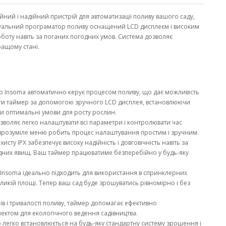
йний і надійний пристрій для автоматизації поливу вашого саду,
ктуальний програматор поливу оснащений LCD дисплеєм і високим
оботу навіть за поганих погодних умов. Система дозволяє
ращому стані.
 Insoma автоматично керує процесом поливу, що дає можливість
ати таймер за допомогою зручного LCD дисплея, встановлюючи
ти оптимальні умови для росту рослин.
зволяє легко налаштувати всі параметри і контролювати час
но зрозуміле меню робить процес налаштування простим і зручним.
ту IPX забезпечує високу надійність і довговічність навіть за
дних явищ. Ваш таймер працюватиме безперебійно у будь-яку
Insoma ідеально підходить для використання в спринклерних
ликій площі. Тепер ваш сад буде зрошуватись рівномірно і без
в і тривалості поливу, таймер допомагає ефективно
ектом для екологічного ведення садівництва.
легко встановлюється на будь-яку стандартну систему зрошення і