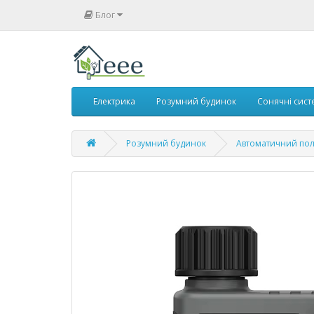
Блог
Електрика
Розумний будинок
Сонячні сист
Розумний будинок
Автоматичний по