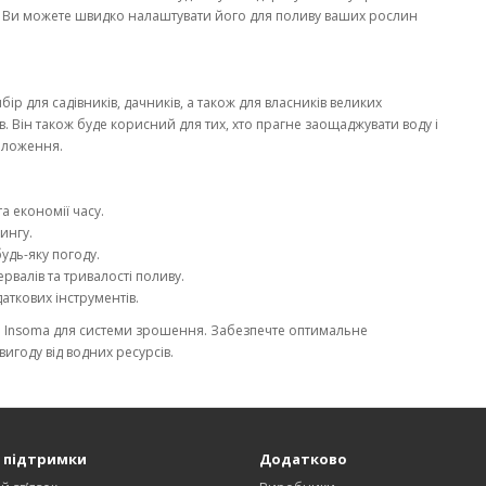
. Ви можете швидко налаштувати його для поливу ваших рослин
 для садівників, дачників, а також для власників великих
ив. Він також буде корисний для тих, хто прагне заощаджувати воду і
оложення.
а економії часу.
ингу.
будь-яку погоду.
валів та тривалості поливу.
аткових інструментів.
ом Insoma для системи зрошення. Забезпечте оптимальне
игоду від водних ресурсів.
 підтримки
Додатково