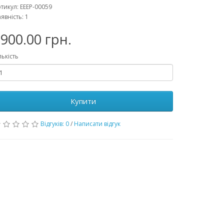
тикул: EEEP-00059
явність: 1
900.00 грн.
лькість
Купити
Відгуків: 0
/
Написати відгук