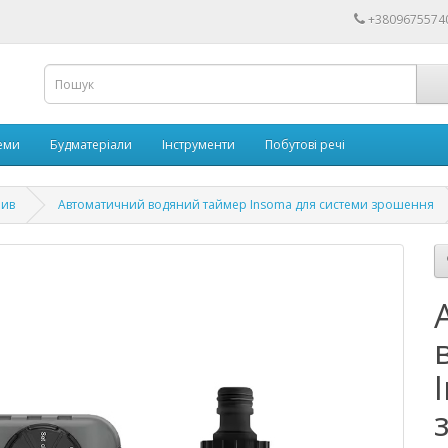
+3809675574
еми
Будматеріали
Інструменти
Побутові речі
лив
Автоматичний водяний таймер Insoma для системи зрошення