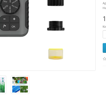
Ар
На
1
Кі