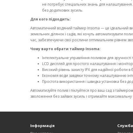
не потребує спеціальних знань для налаштування
без додаткових зусиль.
Для кого підходить:
Автоматичний водяний таймер Insoma — це ідеальний вибір
земельних ділянок і садів, які хочуть автоматизувати пол
час, забезпечуючи свої рослини оптимальним рівнем зв
Чому варто обрати таймер Insoma:
Інтелектуальне управління поливом для зручності т
LCD дисплей для простого налаштування і монітор
Високий рівень захисту IPX для надійної роботи в 
Економія води завдяки точному налаштуванню інтер
Простота використання і швидка установка без дод
Автоматизуйте полив і піклуйтеся про ваш сад з таймер
зволоження без зайвих зусиль і отримайте максимальну в
Інформація
Служба