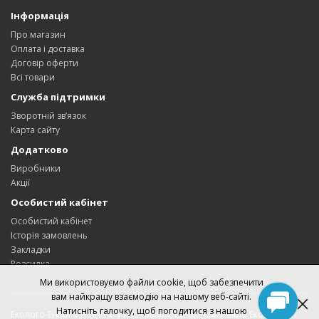
Інформація
Про магазин
Оплата і доставка
Договір оферти
Всі товари
Служба підтримки
Зворотній зв’язок
Карта сайту
Додатково
Виробники
Акції
Особистий кабінет
Особистий кабінет
Історія замовлень
Закладки
Розсилка
Ми використовуємо файли cookie, щоб забезпечити
вам найкращу взаємодію на нашому веб-сайті.
Натисніть галочку, щоб погодитися з нашою
Еколого-Енерго-Економ, у нас товари, що допомагають Економити