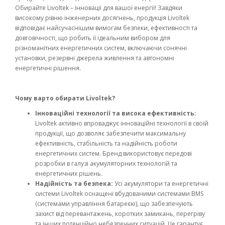
Обирайте Livoltek – інновації для вашої енергії! Завдяки
високому рівню інженерних досягнень, продукція Livoltek
відповідає найсучаснішим вимогам безпеки, ефективності та
довговічності, що робить її ідеальним вибором для
різноманітних енергетичних систем, включаючи сонячні
установки, резервні джерела живлення та автономні
енергетичні рішення.
Чому варто обирати Livoltek?
Інноваційні технології та висока ефективність:
Livoltek активно впроваджує інноваційні технології в своїй
продукції, що дозволяє забезпечити максимальну
ефективність, стабільність та надійність роботи
енергетичних систем. Бренд використовує передові
розробки в галузі акумуляторних технологій та
енергетичних рішень.
Надійність та безпека:
Усі акумулятори та енергетичні
системи Livoltek оснащені вбудованими системами BMS
(системами управління батареєю), що забезпечують
захист від перевантажень, коротких замикань, перегріву
та інших потенційно небезпечних ситуацій. Це гарантує