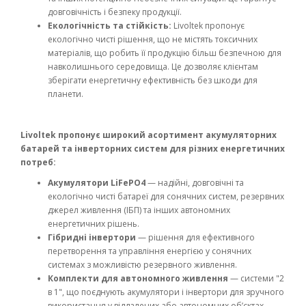
довговічність і безпеку продукції.
Екологічність та стійкість:
Livoltek пропонує
екологічно чисті рішення, що не містять токсичних
матеріалів, що робить її продукцію більш безпечною для
навколишнього середовища. Це дозволяє клієнтам
зберігати енергетичну ефективність без шкоди для
планети.
Livoltek пропонує широкий асортимент акумуляторних
батарей та інверторних систем для різних енергетичних
потреб:
Акумулятори LiFePO4
— надійні, довговічні та
екологічно чисті батареї для сонячних систем, резервних
джерел живлення (ІБП) та інших автономних
енергетичних рішень.
Гібридні інвертори
— рішення для ефективного
перетворення та управління енергією у сонячних
системах з можливістю резервного живлення.
Комплекти для автономного живлення
— системи "2
в 1", що поєднують акумулятори і інвертори для зручного
використання у віддалених або автономних об’єктах.