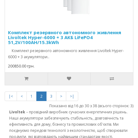
Комплект резервного автономного живлення
Livoltek Hyper-6000 + 3 АКБ LiFePO4
51,2V/100AH/15.3kWh
Комплект резервного автономного живлення Livoltek Hyper-
6000 + 3 акумулятори..
200850.00 грн.
|<
<
1
2
3
>
>|
Показано від 16 до 30 з 38 (всього сторінок: 3)
Livoltek
– провідний виробник сучасних енергетичних рішень.
Наші акумулятори забезпечують стабільність, довговічність та
ефективність для дому, бізнесу та промислових об'єктів. Ми
поєднуємо передові технології з екологічністю, щоб створювати
продукти, які відповідають найвищим стандартам якості.