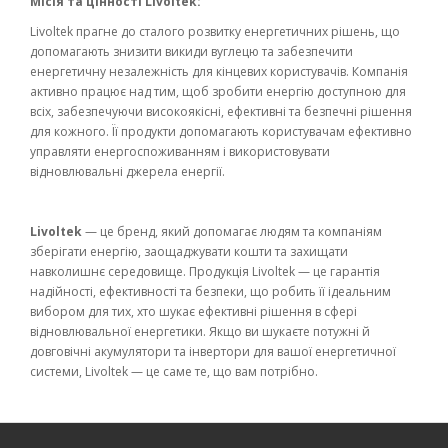
Місія та цінності Livoltek:
Livoltek прагне до сталого розвитку енергетичних рішень, що
допомагають знизити викиди вуглецю та забезпечити
енергетичну незалежність для кінцевих користувачів. Компанія
активно працює над тим, щоб зробити енергію доступною для
всіх, забезпечуючи високоякісні, ефективні та безпечні рішення
для кожного. Її продукти допомагають користувачам ефективно
управляти енергоспоживанням і використовувати
відновлювальні джерела енергії.
Livoltek
— це бренд, який допомагає людям та компаніям
зберігати енергію, заощаджувати кошти та захищати
навколишнє середовище. Продукція Livoltek — це гарантія
надійності, ефективності та безпеки, що робить її ідеальним
вибором для тих, хто шукає ефективні рішення в сфері
відновлювальної енергетики. Якщо ви шукаєте потужні й
довговічні акумулятори та інвертори для вашої енергетичної
системи, Livoltek — це саме те, що вам потрібно.