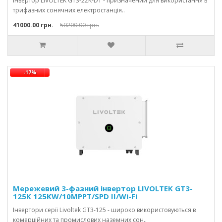
Інвертор LIVOLTEK GT3-22K-D1 - призначений для використання в
трифазних сонячних електростанція..
41000.00 грн.
50200.00 грн.
-17%
Мережевий 3-фазний інвертор LIVOLTEK GT3-
125K 125KW/10MPPT/SPD II/Wi-Fi
Інвертори серії Livoltek GT3-125 - широко використовуються в
комерційних та промислових наземних сон..