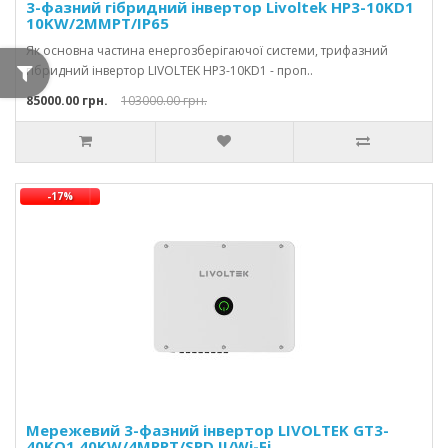
3-фазний гібридний інвертор Livoltek HP3-10KD1
10KW/2MMPT/IP65
Як основна частина енергозберігаючої системи, трифазний
гібридний інвертор LIVOLTEK HP3-10KD1 - проп..
85000.00 грн.
103000.00 грн.
-17%
Мережевий 3-фазний інвертор LIVOLTEK GT3-
40KQ1 40KW/4MPPT/SPD II/Wi-Fi